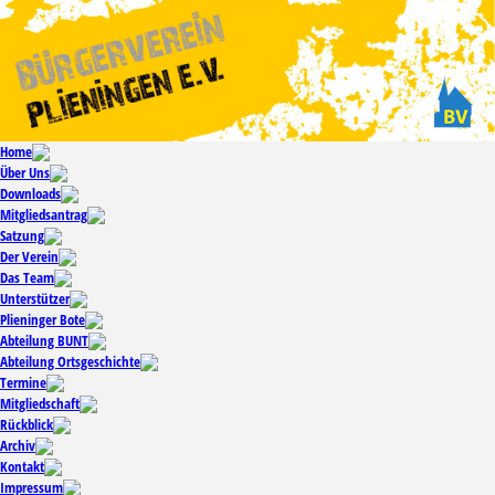
Home
Über Uns
Downloads
Mitgliedsantrag
Satzung
Der Verein
Das Team
Unterstützer
Plieninger Bote
Abteilung BUNT
Abteilung Ortsgeschichte
Termine
Mitgliedschaft
Rückblick
Archiv
Kontakt
Impressum