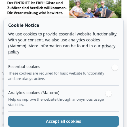
Cookie Notice
We use cookies to provide essential website functionality.
With your consent, we also use analytics cookies
(Matomo). More information can be found in our
privacy
policy
.
Essential cookies
These cookies are required for basic website functionality
Von Plieningern für Plieningen. Der Bürgerverein lädt ein zum Tanzfest mit der
and are always active.
Gruppe „Unipot" - Folkloretänze zum Mitmachen für alle mit Tanzanleitung.
Der EINTRITT ist FREI! Gäste und Zuhörer sind herzlich willkommen. Die
Analytics cookies (Matomo)
Veranstaltung wird bewirtet.
Help us improve the website through anonymous usage
statistics.
Für Fragen und weitere Infos: Tel.: 0176 / 56 90 14 77 Email:
hermann.nolle@web.de
Accept all cookies
Mit freundlichen Grüßen,