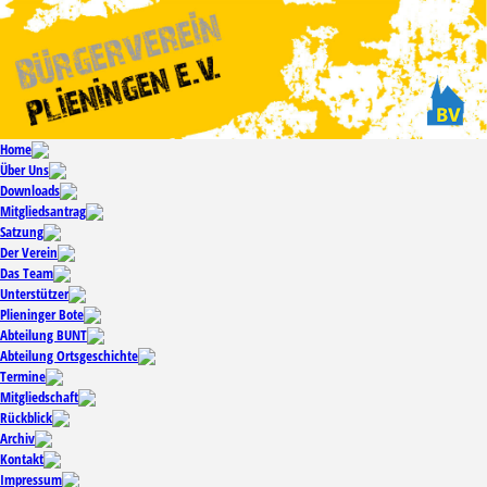
Home
Über Uns
Downloads
Mitgliedsantrag
Satzung
Der Verein
Das Team
Unterstützer
Plieninger Bote
Abteilung BUNT
Abteilung Ortsgeschichte
Termine
Mitgliedschaft
Rückblick
Archiv
Kontakt
Impressum