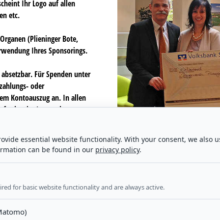
scheint Ihr Logo auf allen
en etc.
 Organen (Plieninger Bote,
rwendung Ihres Sponsorings.
ch absetzbar. Für Spenden unter
nzahlungs- oder
em Kontoauszug an. In allen
efordert im Januar des
ovide essential website functionality. With your consent, we also u
ormation can be found in our
privacy policy
.
red for basic website functionality and are always active.
(Matomo)