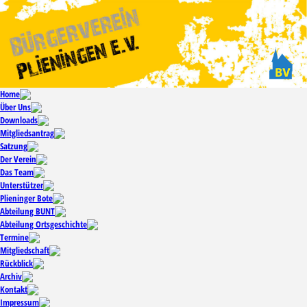
Home
Über Uns
Downloads
Mitgliedsantrag
Satzung
Der Verein
Das Team
Unterstützer
Plieninger Bote
Abteilung BUNT
Abteilung Ortsgeschichte
Termine
Mitgliedschaft
Rückblick
Archiv
Kontakt
Impressum