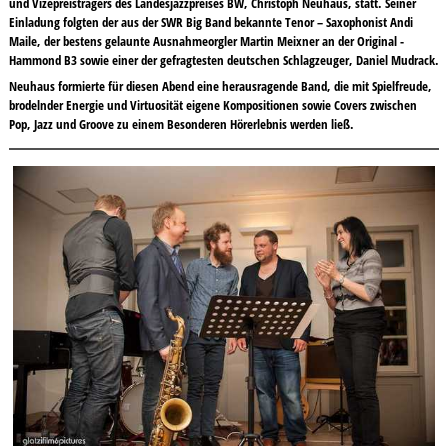
und Vizepreisträgers des Landesjazzpreises BW, Christoph Neuhaus, statt. Seiner
Einladung folgten der aus der SWR Big Band bekannte Tenor – Saxophonist Andi
Maile, der bestens gelaunte Ausnahmeorgler Martin Meixner an der Original -
Hammond B3 sowie einer der gefragtesten deutschen Schlagzeuger, Daniel Mudrack.
Neuhaus formierte für diesen Abend eine herausragende Band, die mit Spielfreude,
brodelnder Energie und Virtuosität eigene Kompositionen sowie Covers zwischen
Pop, Jazz und Groove zu einem Besonderen Hörerlebnis werden ließ.