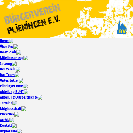
Home
Über Uns
Downloads
Mitgliedsantrag
Satzung
Der Verein
Das Team
Unterstützer
Plieninger Bote
Abteilung BUNT
Abteilung Ortsgeschichte
Termine
Mitgliedschaft
Rückblick
Archiv
Kontakt
Impressum