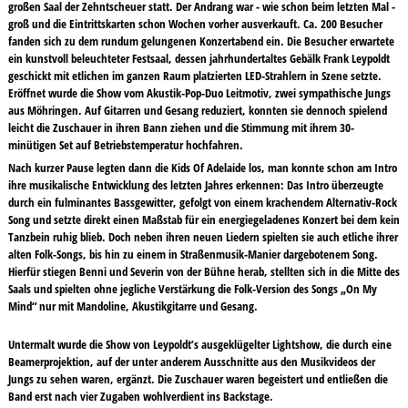
großen Saal der Zehntscheuer statt. Der Andrang war - wie schon beim letzten Mal -
groß und die Eintrittskarten schon Wochen vorher ausverkauft. Ca. 200 Besucher
fanden sich zu dem rundum gelungenen Konzertabend ein. Die Besucher erwartete
ein kunstvoll beleuchteter Festsaal, dessen jahrhundertaltes Gebälk Frank Leypoldt
geschickt mit etlichen im ganzen Raum platzierten LED-Strahlern in Szene setzte.
Eröffnet wurde die Show vom Akustik-Pop-Duo Leitmotiv, zwei sympathische Jungs
aus Möhringen. Auf Gitarren und Gesang reduziert, konnten sie dennoch spielend
leicht die Zuschauer in ihren Bann ziehen und die Stimmung mit ihrem 30-
minütigen Set auf Betriebstemperatur hochfahren.
Nach kurzer Pause legten dann die Kids Of Adelaide los, man konnte schon am Intro
ihre musikalische Entwicklung des letzten Jahres erkennen: Das Intro überzeugte
durch ein fulminantes Bassgewitter, gefolgt von einem krachendem Alternativ-Rock
Song und setzte direkt einen Maßstab für ein energiegeladenes Konzert bei dem kein
Tanzbein ruhig blieb. Doch neben ihren neuen Liedern spielten sie auch etliche ihrer
alten Folk-Songs, bis hin zu einem in Straßenmusik-Manier dargebotenem Song.
Hierfür stiegen Benni und Severin von der Bühne herab, stellten sich in die Mitte des
Saals und spielten ohne jegliche Verstärkung die Folk-Version des Songs „On My
Mind“ nur mit Mandoline, Akustikgitarre und Gesang.
Untermalt wurde die Show von Leypoldt’s ausgeklügelter Lightshow, die durch eine
Beamerprojektion, auf der unter anderem Ausschnitte aus den Musikvideos der
Jungs zu sehen waren, ergänzt. Die Zuschauer waren begeistert und entließen die
Band erst nach vier Zugaben wohlverdient ins Backstage.